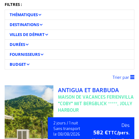
FILTRES :
THÉMATIQUES
DESTINATIONS
VILLES DE DÉPART
DURÉES
FOURNISSEURS
BUDGET
Trier par
ANTIGUA ET BARBUDA
MAISON DE VACANCES FERIENVILLA
"COBY" MIT BERGBLICK *****, JOLLY
HARBOUR
2 jours / 1 nuit
Dès
Sans transport
582 €
TTC/pers.
le 08/08/2026