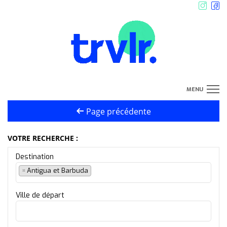
MENU
Page précédente
Où Partir
Expériences
VOTRE RECHERCHE :
Destination
Devis sur-mesure
×
Antigua et Barbuda
Manifesto
Ville de départ