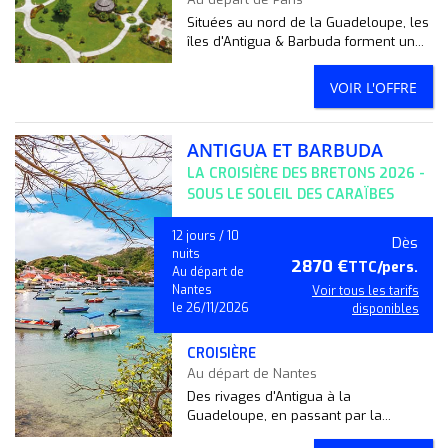
Situées au nord de la Guadeloupe, les
îles d'Antigua & Barbuda forment un...
VOIR L'OFFRE
ANTIGUA ET BARBUDA
LA CROISIÈRE DES BRETONS 2026 -
SOUS LE SOLEIL DES CARAÏBES
12 jours / 10
Dès
nuits
2870 €
TTC/pers.
Au départ de
Nantes
Voir tous les tarifs
le 26/11/2026
disponibles
CROISIÈRE
Au départ de Nantes
Des rivages d'Antigua à la
Guadeloupe, en passant par la...