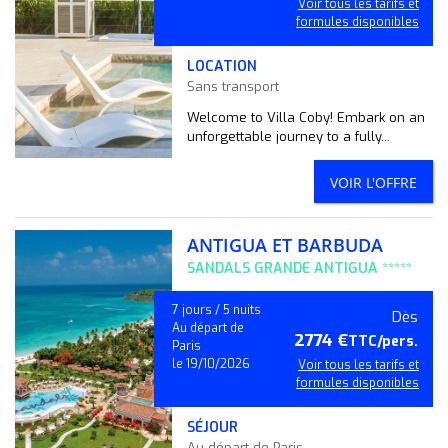
Voir tous les tarifs et
formules disponibles
LOCATION
Sans transport
Welcome to Villa Coby! Embark on an
unforgettable journey to a fully...
VOIR L'OFFRE
ANTIGUA ET BARBUDA
SANDALS GRANDE ANTIGUA *****
7 jours / 5 nuits
Dès
Au départ de
2774 €
TTC/pers.
Paris
le 19/10/2026
Voir tous les tarifs et
formules disponibles
SÉJOUR
Au départ de Paris