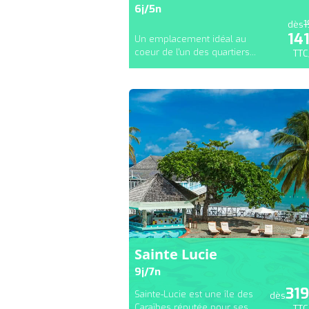
6
j/
5
n
1
dès
14
Un emplacement idéal au
coeur de l'un des quartiers...
TTC
Sainte Lucie
9
j/
7
n
31
Sainte-Lucie est une île des
dès
Caraïbes réputée pour ses...
TTC