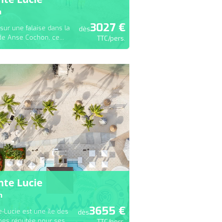
n
3027
€
sur une falaise dans la
dès
de Anse Cochon, ce...
TTC/pers.
nte Lucie
n
3655
€
e-Lucie est une île des
dès
bes réputée pour ses...
TTC/pers.