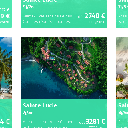
9
j/
7
n
7
j/
5
912
€
2740
€
19
€
Sainte-Lucie est une île des
Posé 
dès
Caraïbes réputée pour ses...
Baie 
/pers.
TTC/pers.
Sainte Lucie
Sai
7
j/
5
n
8
j/
6
94
€
3281
€
Au-dessus de l'Anse Cochon,
Saint
dès
le Ti Kaye offre des vues...
Caraï
/pers.
TTC/pers.