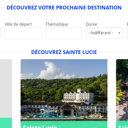
Liberté en Autotours
DÉCOUVREZ VOTRE PROCHAINE DESTINATION
Skier
Ville de départ
Thématique
Durée
Relax et Thalasso
Camping et Mobil Homes
DÉCOUVREZ SAINTE LUCIE
Sainte Lucie
Sai