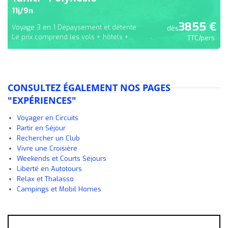
11
j/
9
n
3855
€
Voyage 3 en 1 Dépaysement et détente
dès
Le prix comprend les vols + hôtels +...
TTC/pers.
CONSULTEZ ÉGALEMENT NOS PAGES
"EXPÉRIENCES"
Voyager en Circuits
Partir en Séjour
Rechercher un Club
Vivre une Croisière
Weekends et Courts Séjours
Liberté en Autotours
Relax et Thalasso
Campings et Mobil Homes