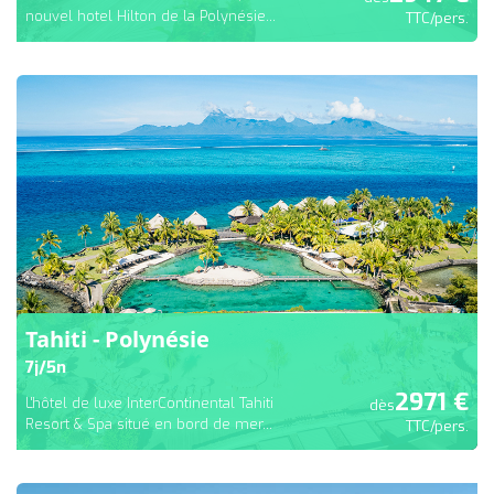
nouvel hotel Hilton de la Polynésie...
TTC/pers.
Tahiti - Polynésie
7
j/
5
n
2971
€
L'hôtel de luxe InterContinental Tahiti
dès
Resort & Spa situé en bord de mer...
TTC/pers.