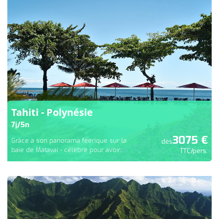
Tahiti - Polynésie
7
j/
5
n
3075
€
Grâce à son panorama féerique sur la
dès
baie de Matavai - célèbre pour avoir...
TTC/pers.