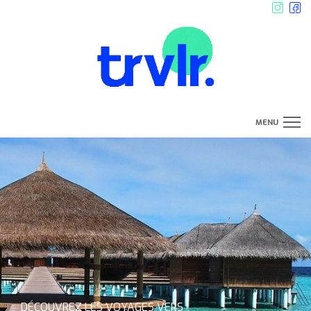
MENU
Où Partir
Expériences
Devis sur-mesure
Manifesto
DÉCOUVREZ LES VOYAGES VERS