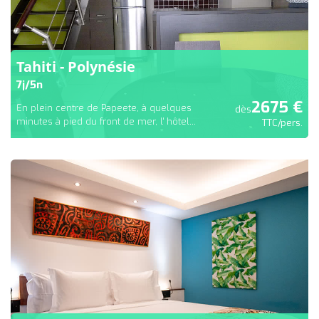
Tahiti - Polynésie
7
j/
5
n
2675
€
En plein centre de Papeete, à quelques
dès
minutes à pied du front de mer, l' hôtel...
TTC/pers.