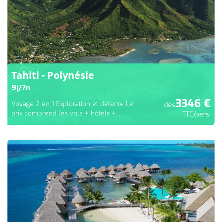
Tahiti - Polynésie
9
j/
7
n
3346
€
Voyage 2 en 1 Exploration et détente Le
dès
prix comprend les vols + hôtels +...
TTC/pers.