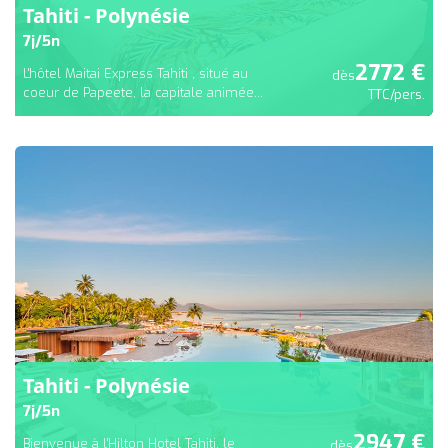
Tahiti - Polynésie
7
j/
5
n
2772
€
L'hôtel Maitai Express Tahiti , situé au
dès
coeur de Papeete, la capitale animée...
TTC/pers.
Tahiti - Polynésie
7
j/
5
n
2947
€
Bienvenue à l'Hilton Hotel Tahiti, le
dès