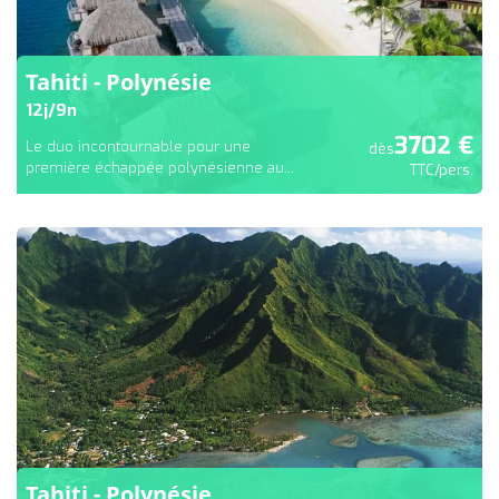
Tahiti - Polynésie
12
j/
9
n
3702
€
Le duo incontournable pour une
dès
première échappée polynésienne au...
TTC/pers.
Tahiti - Polynésie