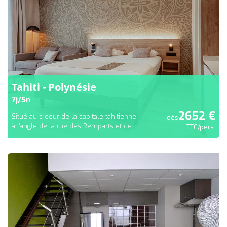
Tahiti - Polynésie
7
j/
5
n
2652
€
Situé au c oeur de la capitale tahitienne,
dès
à l'angle de la rue des Remparts et de...
TTC/pers.